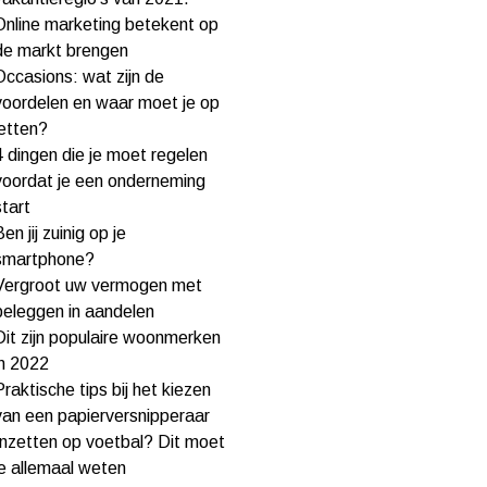
Online marketing betekent op
de markt brengen
Occasions: wat zijn de
voordelen en waar moet je op
letten?
4 dingen die je moet regelen
voordat je een onderneming
start
Ben jij zuinig op je
smartphone?
Vergroot uw vermogen met
beleggen in aandelen
Dit zijn populaire woonmerken
in 2022
Praktische tips bij het kiezen
van een papierversnipperaar
Inzetten op voetbal? Dit moet
je allemaal weten