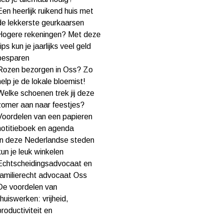
Een heerlijk ruikend huis met
de lekkerste geurkaarsen
Hogere rekeningen? Met deze
tips kun je jaarlijks veel geld
besparen
Rozen bezorgen in Oss? Zo
help je de lokale bloemist!
Welke schoenen trek jij deze
zomer aan naar feestjes?
Voordelen van een papieren
notitieboek en agenda
In deze Nederlandse steden
kun je leuk winkelen
Echtscheidingsadvocaat en
familierecht advocaat Oss
De voordelen van
thuiswerken: vrijheid,
productiviteit en