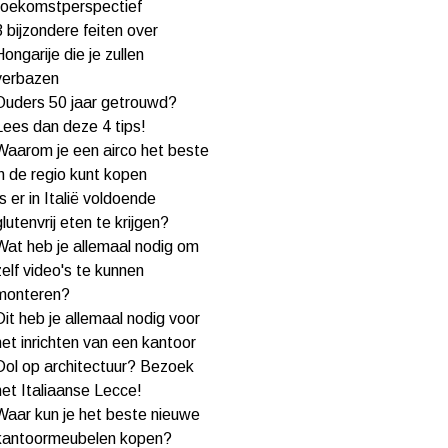
toekomstperspectief
3 bijzondere feiten over
Hongarije die je zullen
verbazen
Ouders 50 jaar getrouwd?
Lees dan deze 4 tips!
Waarom je een airco het beste
in de regio kunt kopen
Is er in Italië voldoende
glutenvrij eten te krijgen?
Wat heb je allemaal nodig om
zelf video's te kunnen
monteren?
Dit heb je allemaal nodig voor
het inrichten van een kantoor
Dol op architectuur? Bezoek
het Italiaanse Lecce!
Waar kun je het beste nieuwe
kantoormeubelen kopen?