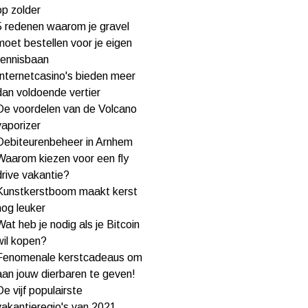
op zolder
5 redenen waarom je gravel
moet bestellen voor je eigen
tennisbaan
Internetcasino's bieden meer
dan voldoende vertier
De voordelen van de Volcano
vaporizer
Debiteurenbeheer in Arnhem
Waarom kiezen voor een fly
drive vakantie?
Kunstkerstboom maakt kerst
nog leuker
Wat heb je nodig als je Bitcoin
wil kopen?
Fenomenale kerstcadeaus om
aan jouw dierbaren te geven!
De vijf populairste
vakantieregio's van 2021.