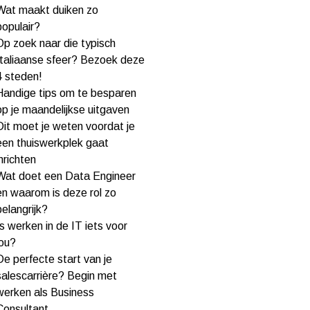
Wat maakt duiken zo
populair?
Op zoek naar die typisch
Italiaanse sfeer? Bezoek deze
4 steden!
Handige tips om te besparen
op je maandelijkse uitgaven
Dit moet je weten voordat je
een thuiswerkplek gaat
inrichten
Wat doet een Data Engineer
en waarom is deze rol zo
belangrijk?
Is werken in de IT iets voor
jou?
De perfecte start van je
salescarrière? Begin met
werken als Business
Consultant