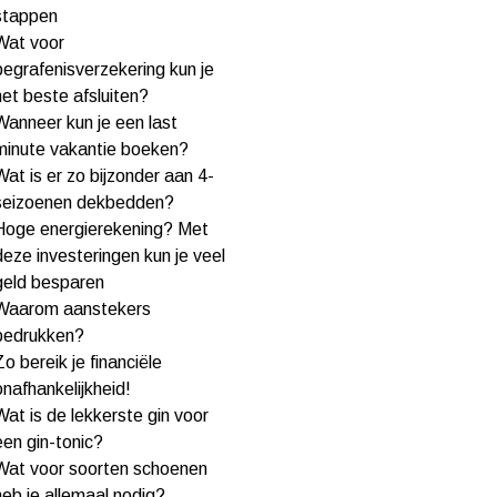
stappen
Wat voor
begrafenisverzekering kun je
het beste afsluiten?
Wanneer kun je een last
minute vakantie boeken?
Wat is er zo bijzonder aan 4-
seizoenen dekbedden?
Hoge energierekening? Met
deze investeringen kun je veel
geld besparen
Waarom aanstekers
bedrukken?
Zo bereik je financiële
onafhankelijkheid!
Wat is de lekkerste gin voor
een gin-tonic?
Wat voor soorten schoenen
heb je allemaal nodig?