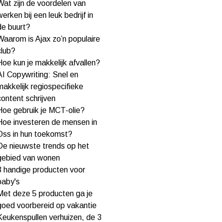
Wat zijn de voordelen van
werken bij een leuk bedrijf in
de buurt?
Waarom is Ajax zo’n populaire
club?
Hoe kun je makkelijk afvallen?
AI Copywriting: Snel en
makkelijk regiospecifieke
content schrijven
Hoe gebruik je MCT-olie?
Hoe investeren de mensen in
Oss in hun toekomst?
De nieuwste trends op het
gebied van wonen
3 handige producten voor
baby's
Met deze 5 producten ga je
goed voorbereid op vakantie
Keukenspullen verhuizen, de 3