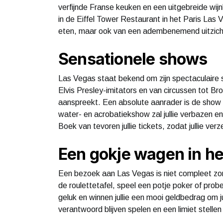
verfijnde Franse keuken en een uitgebreide wij
in de Eiffel Tower Restaurant in het Paris Las Ve
eten, maar ook van een adembenemend uitzicht
Sensationele shows
Las Vegas staat bekend om zijn spectaculaire
Elvis Presley-imitators en van circussen tot Bro
aanspreekt. Een absolute aanrader is de show 'O
water- en acrobatiekshow zal jullie verbazen e
Boek van tevoren jullie tickets, zodat jullie ver
Een gokje wagen in he
Een bezoek aan Las Vegas is niet compleet zo
de roulettetafel, speel een potje poker of prob
geluk en winnen jullie een mooi geldbedrag om jul
verantwoord blijven spelen en een limiet stellen