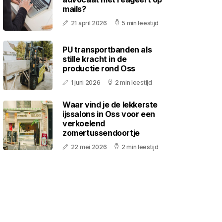
mails?
21 april 2026
5 min leestijd
PU transportbanden als
stille kracht in de
productie rond Oss
1 juni 2026
2 min leestijd
Waar vind je de lekkerste
ijssalons in Oss voor een
verkoelend
zomertussendoortje
22 mei 2026
2 min leestijd