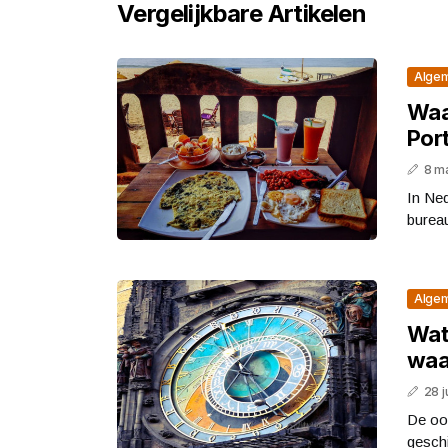
Vergelijkbare Artikelen
Alge
Waa
Port
8 m
In Ne
bureau
Alge
Wat
waa
28 j
De oo
geschi