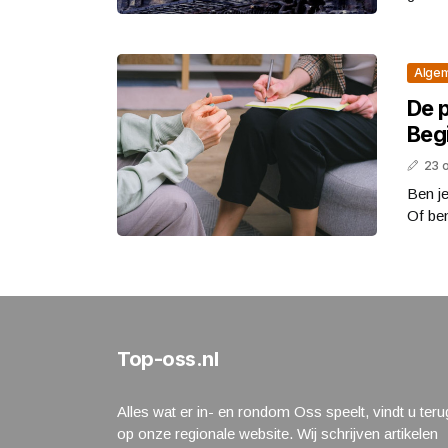
Alge
De p
Beg
23 
Ben je
Of ben
Top-oss.nl
Alles wat er in- en rondom Oss speelt, vindt u teru
op onze regionale website. Wij schrijven artikelen