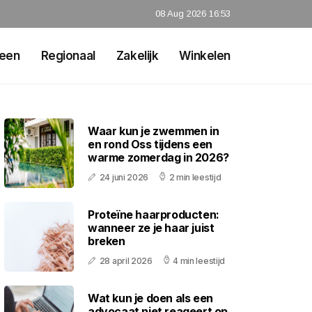
08 Aug 2026 16:53
een
Regionaal
Zakelijk
Winkelen
Waar kun je zwemmen in
en rond Oss tijdens een
warme zomerdag in 2026?
24 juni 2026
2 min leestijd
Proteïne haarproducten:
wanneer ze je haar juist
breken
28 april 2026
4 min leestijd
Wat kun je doen als een
advocaat niet reageert op