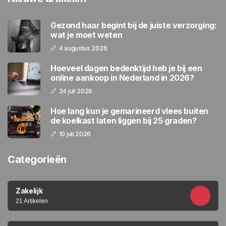
Gezond haar begint bij de juiste verzorging:
wat je moet weten
4 augustus 2026
Hoeveel dagen bedenktijd heb je bij een
online aankoop in Nederland in 2026?
24 juli 2026
Hoe lang kun je gemarineerd vlees buiten
de koelkast laten liggen bij 25 graden?
10 juli 2026
Categorieën
Zakelijk
21 Artikelen