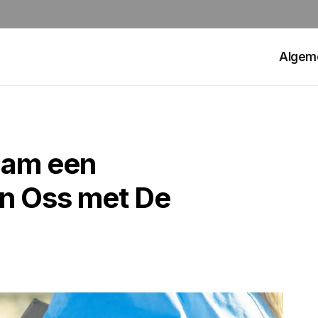
Algem
aam een
in Oss met De