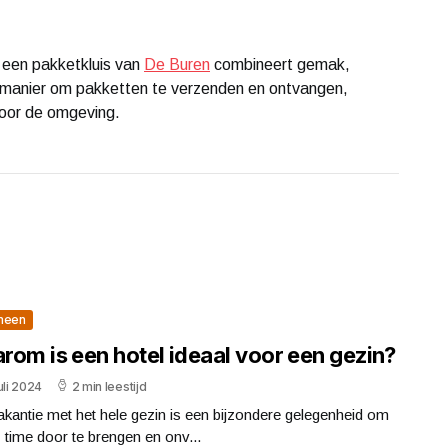
 een pakketkluis van
De Buren
combineert gemak,
me manier om pakketten te verzenden en ontvangen,
oor de omgeving.
meen
rom is een hotel ideaal voor een gezin?
uli 2024
2 min leestijd
kantie met het hele gezin is een bijzondere gelegenheid om
y time door te brengen en onv...