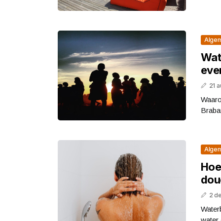
Alge
Wat 
eve
21 
Waaro
Braban
Alge
Hoe
dou
2 d
Water
water 