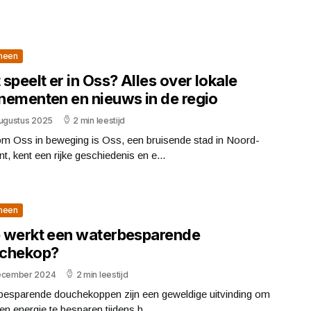
meen
speelt er in Oss? Alles over lokale
nementen en nieuws in de regio
augustus 2025
2 min leestijd
m Oss in beweging is Oss, een bruisende stad in Noord-
t, kent een rijke geschiedenis en e...
meen
 werkt een waterbesparende
chekop?
ecember 2024
2 min leestijd
besparende douchekoppen zijn een geweldige uitvinding om
en energie te besparen tijdens h...