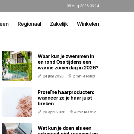
08 Aug 2026 09:14
een
Regionaal
Zakelijk
Winkelen
Waar kun je zwemmen in
en rond Oss tijdens een
warme zomerdag in 2026?
24 juni 2026
2 min leestijd
Proteïne haarproducten:
wanneer ze je haar juist
breken
28 april 2026
4 min leestijd
Wat kun je doen als een
advocaat niet reageert op