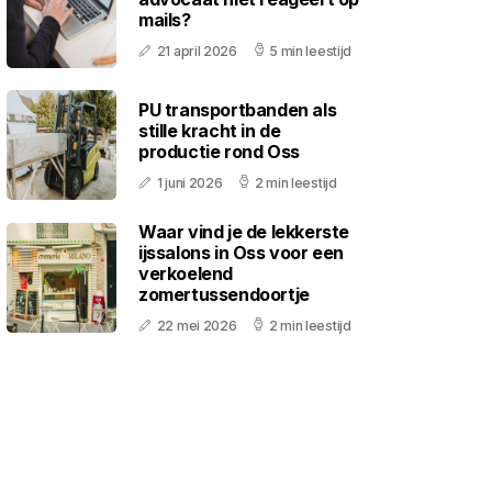
mails?
21 april 2026
5 min leestijd
PU transportbanden als
stille kracht in de
productie rond Oss
1 juni 2026
2 min leestijd
Waar vind je de lekkerste
ijssalons in Oss voor een
verkoelend
zomertussendoortje
22 mei 2026
2 min leestijd