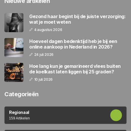
Nieuwe artikelen
Gezond haar begint bij de juiste verzorging:
wat je moet weten
4 augustus 2026
Hoeveel dagen bedenktijd heb je bij een
online aankoop in Nederland in 2026?
24 juli 2026
Hoe lang kun je gemarineerd vlees buiten
de koelkast laten liggen bij 25 graden?
10 juli 2026
Categorieën
Regionaal
159 Artikelen