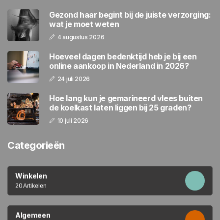
Gezond haar begint bij de juiste verzorging:
wat je moet weten
4 augustus 2026
Hoeveel dagen bedenktijd heb je bij een
online aankoop in Nederland in 2026?
24 juli 2026
Hoe lang kun je gemarineerd vlees buiten
de koelkast laten liggen bij 25 graden?
10 juli 2026
Categorieën
Winkelen
20 Artikelen
Algemeen