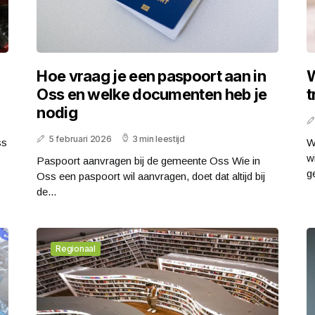
Hoe vraag je een paspoort aan in
W
Oss en welke documenten heb je
t
nodig
5 februari 2026
3 min leestijd
ss
W
w
Paspoort aanvragen bij de gemeente Oss Wie in
g
Oss een paspoort wil aanvragen, doet dat altijd bij
de...
Regionaal