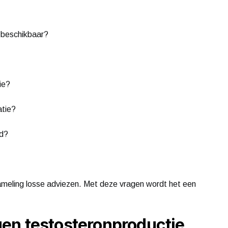
e beschikbaar?
ie?
atie?
rd?
zameling losse adviezen. Met deze vragen wordt het een
en testosteronproductie