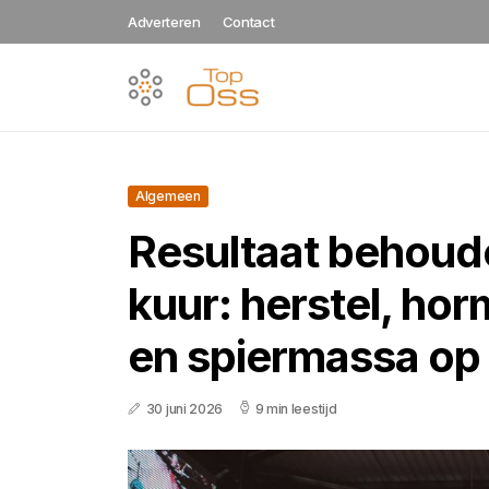
Adverteren
Contact
Algemeen
Resultaat behoud
kuur: herstel, ho
en spiermassa op 
30 juni 2026
9 min leestijd