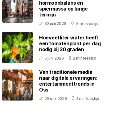
hormoonbalans en
spiermassa op lange
termijn
30 juni 2026
9 min leestijd
Hoeveel liter water heeft
een tomatenplant per dag
nodig bij 30 graden
5 juni 2026
2 min leestijd
Van traditionele media
naar digitale ervaringen:
entertainmenttrends in
Oss
26 mei 2026
4 min leestijd