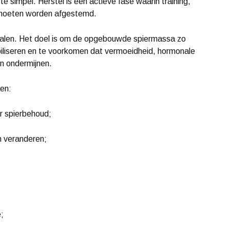
te simpel. Herstel is een actieve fase waarin training,
w moeten worden afgestemd.
 halen. Het doel is om de opgebouwde spiermassa zo
biliseren en te voorkomen dat vermoeidheid, hormonale
en ondermijnen.
ten:
or spierbehoud;
h veranderen;
;