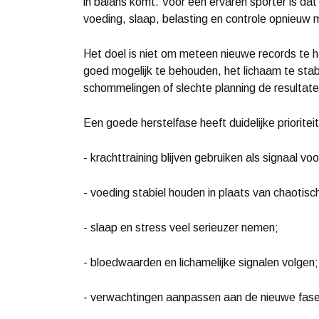
in balans komt. Voor een ervaren sporter is dat 
voeding, slaap, belasting en controle opnieu
Het doel is niet om meteen nieuwe records te
goed mogelijk te behouden, het lichaam te sta
schommelingen of slechte planning de resultat
Een goede herstelfase heeft duidelijke prioritei
- krachttraining blijven gebruiken als signaal vo
- voeding stabiel houden in plaats van chaotisc
- slaap en stress veel serieuzer nemen;
- bloedwaarden en lichamelijke signalen volgen;
- verwachtingen aanpassen aan de nieuwe fase