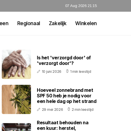
07 Aug 2026 21:15
een
Regionaal
Zakelijk
Winkelen
Is het 'verzorgd door' of
'verzorgt door'?
10 juni 2026
1 min leestijd
Hoeveel zonnebrand met
SPF 50 heb je nodig voor
een hele dag op het strand
29 mei 2026
2 min leestijd
Resultaat behouden na
een kuur: herstel,