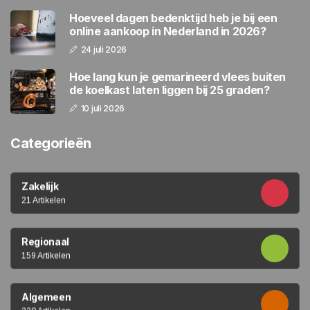
Hoeveel dagen bedenktijd heb je bij een
online aankoop in Nederland in 2026?
24 juli 2026
Hoe lang kun je gemarineerd vlees buiten
de koelkast laten liggen bij 25 graden?
10 juli 2026
Categorieën
Zakelijk
21 Artikelen
Regionaal
159 Artikelen
Algemeen