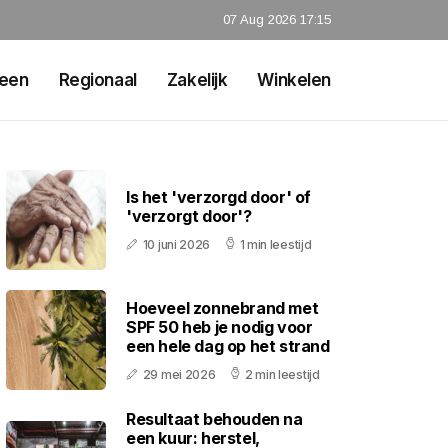
07 Aug 2026 17:15
een
Regionaal
Zakelijk
Winkelen
Is het 'verzorgd door' of
'verzorgt door'?
10 juni 2026
1 min leestijd
Hoeveel zonnebrand met
SPF 50 heb je nodig voor
een hele dag op het strand
29 mei 2026
2 min leestijd
Resultaat behouden na
een kuur: herstel,