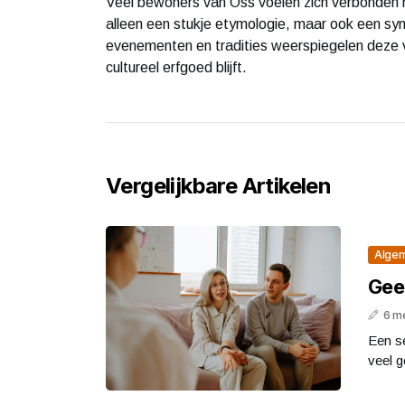
Veel bewoners van Oss voelen zich verbonden m
alleen een stukje etymologie, maar ook een s
evenementen en tradities weerspiegelen deze 
cultureel erfgoed blijft.
Vergelijkbare Artikelen
Alge
Gee
6 m
Een s
veel g