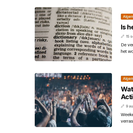
Alge
Is h
15 
De ve
het wo
Alge
Wat 
Acti
9 a
Weeke
verras