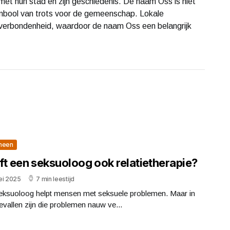
et hun stad en zijn geschiedenis. De naam Oss is niet
ymbool van trots voor de gemeenschap. Lokale
verbondenheid, waardoor de naam Oss een belangrijk
meen
ft een seksuoloog ook relatietherapie?
ei 2025
7 min leestijd
eksuoloog helpt mensen met seksuele problemen. Maar in
evallen zijn die problemen nauw ve...