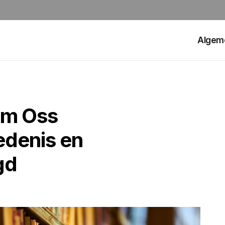
Algem
am Oss
denis en
gd