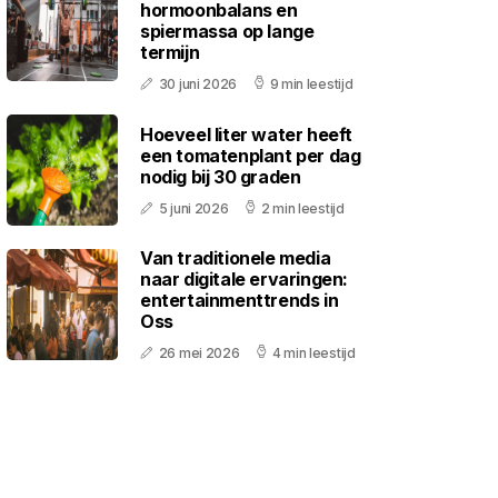
hormoonbalans en
spiermassa op lange
termijn
30 juni 2026
9 min leestijd
Hoeveel liter water heeft
een tomatenplant per dag
nodig bij 30 graden
5 juni 2026
2 min leestijd
Van traditionele media
naar digitale ervaringen:
entertainmenttrends in
Oss
26 mei 2026
4 min leestijd