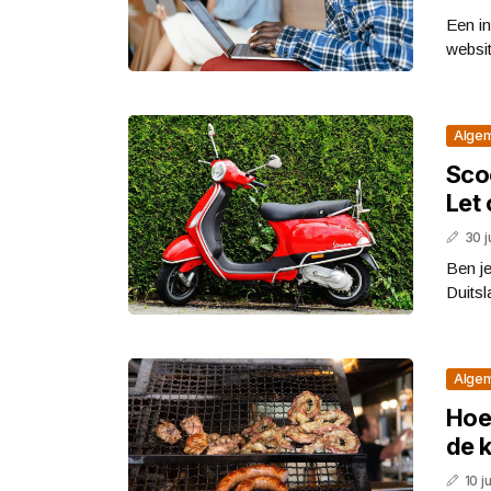
Een in
websit
Alge
Sco
Let
30 j
Ben je
Duitsl
Alge
Hoe
de k
10 j