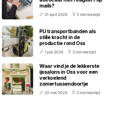
mails?
21 april 2026
5 min leestijd
PU transportbanden als
stille kracht in de
productie rond Oss
1 juni 2026
2 min leestijd
Waar vind je de lekkerste
ijssalons in Oss voor een
verkoelend
zomertussendoortje
22 mei 2026
2 min leestijd