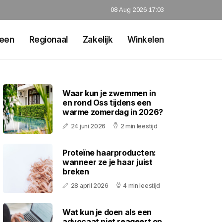
08 Aug 2026 17:03
een
Regionaal
Zakelijk
Winkelen
Waar kun je zwemmen in
en rond Oss tijdens een
warme zomerdag in 2026?
24 juni 2026
2 min leestijd
Proteïne haarproducten:
wanneer ze je haar juist
breken
28 april 2026
4 min leestijd
Wat kun je doen als een
advocaat niet reageert op