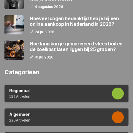
4 augustus 2026
Hoeveel dagen bedenktijd heb je bij een
online aankoop in Nederland in 2026?
24 juli 2026
Hoe lang kun je gemarineerd vlees buiten
de koelkast laten liggen bij 25 graden?
10 juli 2026
Categorieën
Regionaal
159 Artikelen
Algemeen
220 Artikelen