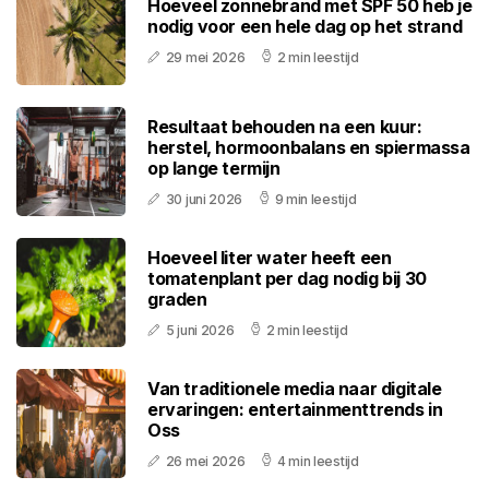
Hoeveel zonnebrand met SPF 50 heb je
nodig voor een hele dag op het strand
29 mei 2026
2 min leestijd
Resultaat behouden na een kuur:
herstel, hormoonbalans en spiermassa
op lange termijn
30 juni 2026
9 min leestijd
Hoeveel liter water heeft een
tomatenplant per dag nodig bij 30
graden
5 juni 2026
2 min leestijd
Van traditionele media naar digitale
ervaringen: entertainmenttrends in
Oss
26 mei 2026
4 min leestijd