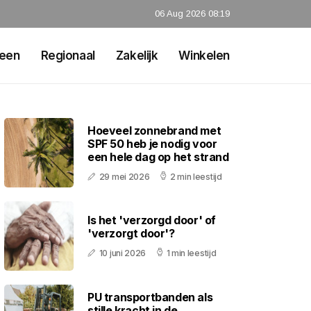
06 Aug 2026 08:19
een
Regionaal
Zakelijk
Winkelen
Hoeveel zonnebrand met
SPF 50 heb je nodig voor
een hele dag op het strand
29 mei 2026
2 min leestijd
Is het 'verzorgd door' of
'verzorgt door'?
10 juni 2026
1 min leestijd
PU transportbanden als
stille kracht in de