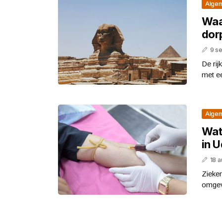
Alge
Waa
dor
9 s
De ri
met ee
Alge
Wat
in U
18 
Zieke
omgev