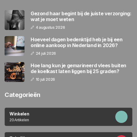
Gezond haar begint bij de juiste verzorging:
wat je moet weten
4 augustus 2026
Hoeveel dagen bedenktijd heb je bij een
online aankoop in Nederland in 2026?
24 juli 2026
Hoe lang kun je gemarineerd vlees buiten
de koelkast laten liggen bij 25 graden?
10 juli 2026
Categorieën
Winkelen
20 Artikelen