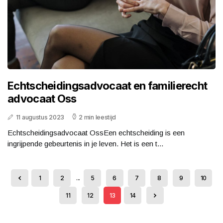
Echtscheidingsadvocaat en familierecht
advocaat Oss
11 augustus 2023
2 min leestijd
Echtscheidingsadvocaat OssEen echtscheiding is een
ingrijpende gebeurtenis in je leven. Het is een t...
1
2
...
5
6
7
8
9
10
11
12
13
14