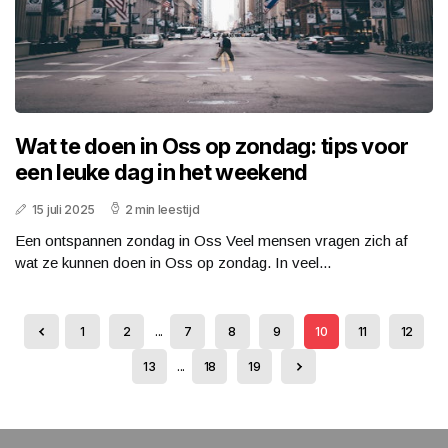
Wat te doen in Oss op zondag: tips voor
een leuke dag in het weekend
15 juli 2025
2 min leestijd
Een ontspannen zondag in Oss Veel mensen vragen zich af
wat ze kunnen doen in Oss op zondag. In veel...
1
2
...
7
8
9
10
11
12
13
...
18
19